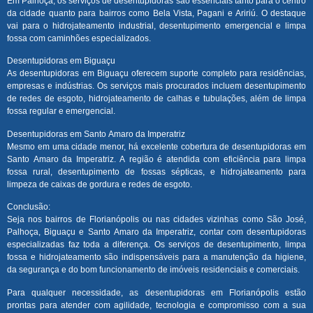
Em Palhoça, os serviços de desentupidoras são essenciais tanto para o centro
da cidade quanto para bairros como Bela Vista, Pagani e Aririú. O destaque
vai para o hidrojateamento industrial, desentupimento emergencial e limpa
fossa com caminhões especializados.
Desentupidoras em Biguaçu
As desentupidoras em Biguaçu oferecem suporte completo para residências,
empresas e indústrias. Os serviços mais procurados incluem desentupimento
de redes de esgoto, hidrojateamento de calhas e tubulações, além de limpa
fossa regular e emergencial.
Desentupidoras em Santo Amaro da Imperatriz
Mesmo em uma cidade menor, há excelente cobertura de desentupidoras em
Santo Amaro da Imperatriz. A região é atendida com eficiência para limpa
fossa rural, desentupimento de fossas sépticas, e hidrojateamento para
limpeza de caixas de gordura e redes de esgoto.
Conclusão:
Seja nos bairros de Florianópolis ou nas cidades vizinhas como São José,
Palhoça, Biguaçu e Santo Amaro da Imperatriz, contar com desentupidoras
especializadas faz toda a diferença. Os serviços de desentupimento, limpa
fossa e hidrojateamento são indispensáveis para a manutenção da higiene,
da segurança e do bom funcionamento de imóveis residenciais e comerciais.
Para qualquer necessidade, as desentupidoras em Florianópolis estão
prontas para atender com agilidade, tecnologia e compromisso com a sua