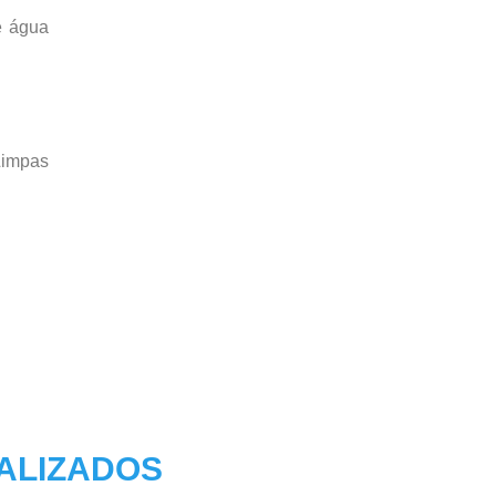
e água
Limpas
IALIZADOS