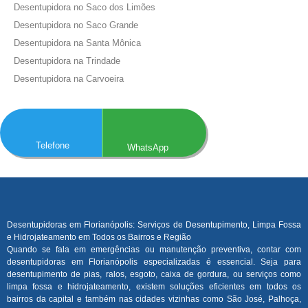
Desentupidora no Saco dos Limões
Desentupidora no Saco Grande
Desentupidora na Santa Mônica
Desentupidora na Trindade
Desentupidora na Carvoeira
Telefone
WhatsApp
Desentupidoras em Florianópolis: Serviços de Desentupimento, Limpa Fossa
e Hidrojateamento em Todos os Bairros e Região
Quando se fala em emergências ou manutenção preventiva, contar com
desentupidoras em Florianópolis especializadas é essencial. Seja para
desentupimento de pias, ralos, esgoto, caixa de gordura, ou serviços como
limpa fossa e hidrojateamento, existem soluções eficientes em todos os
bairros da capital e também nas cidades vizinhas como São José, Palhoça,